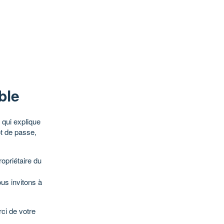
ble
qui explique
ot de passe,
opriétaire du
ous invitons à
ci de votre