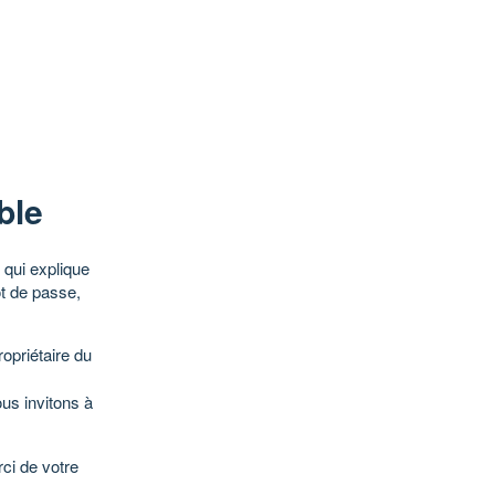
ble
qui explique
ot de passe,
opriétaire du
ous invitons à
ci de votre