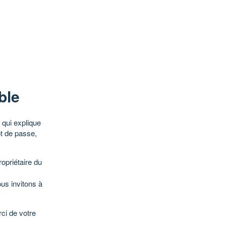
ble
qui explique
ot de passe,
opriétaire du
ous invitons à
ci de votre