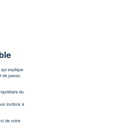
ble
qui explique
ot de passe,
opriétaire du
ous invitons à
ci de votre