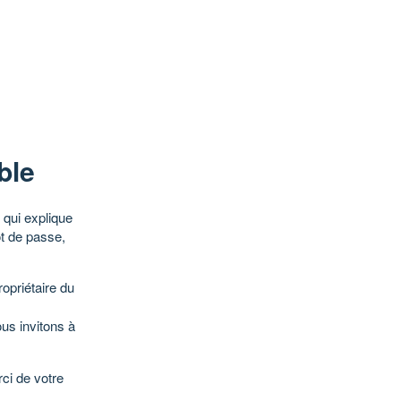
ble
qui explique
ot de passe,
opriétaire du
ous invitons à
ci de votre