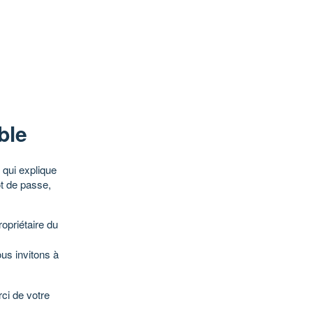
ble
qui explique
ot de passe,
opriétaire du
ous invitons à
ci de votre