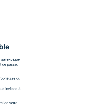
ble
qui explique
ot de passe,
opriétaire du
ous invitons à
ci de votre