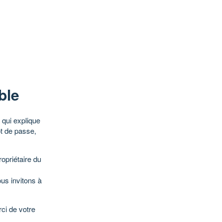
ble
qui explique
ot de passe,
opriétaire du
ous invitons à
ci de votre