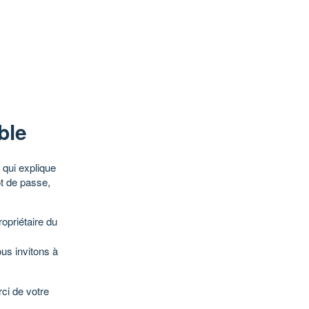
ble
qui explique
ot de passe,
opriétaire du
ous invitons à
ci de votre