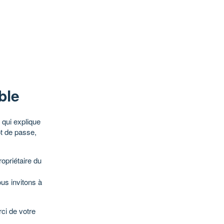
ble
qui explique
ot de passe,
opriétaire du
ous invitons à
ci de votre