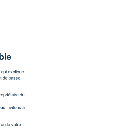
ble
qui explique
ot de passe,
opriétaire du
ous invitons à
ci de votre