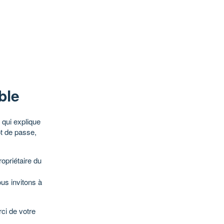
ble
qui explique
ot de passe,
opriétaire du
ous invitons à
ci de votre