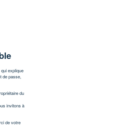
ble
qui explique
ot de passe,
opriétaire du
ous invitons à
ci de votre