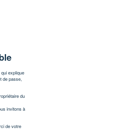
ble
qui explique
ot de passe,
opriétaire du
ous invitons à
ci de votre