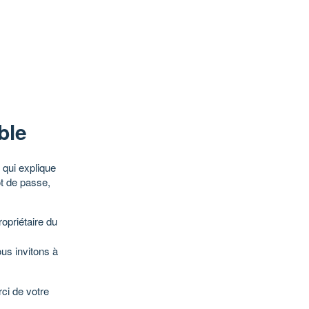
ble
qui explique
ot de passe,
opriétaire du
ous invitons à
ci de votre