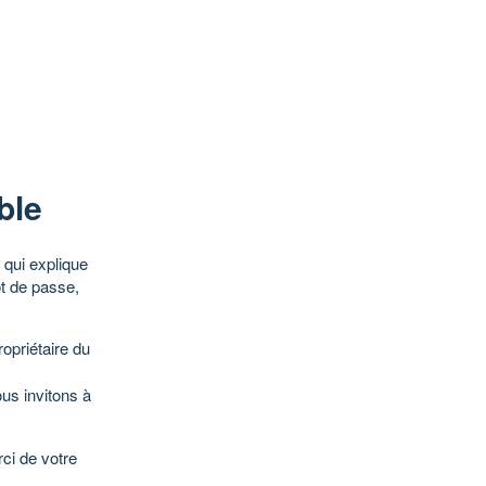
ble
qui explique
ot de passe,
opriétaire du
ous invitons à
ci de votre