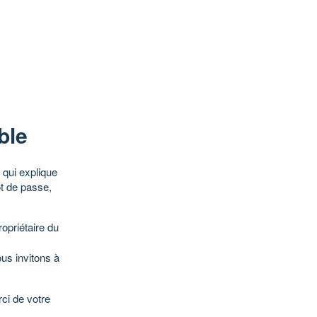
ble
qui explique
ot de passe,
opriétaire du
ous invitons à
ci de votre