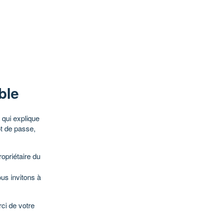
ble
qui explique
ot de passe,
opriétaire du
ous invitons à
ci de votre