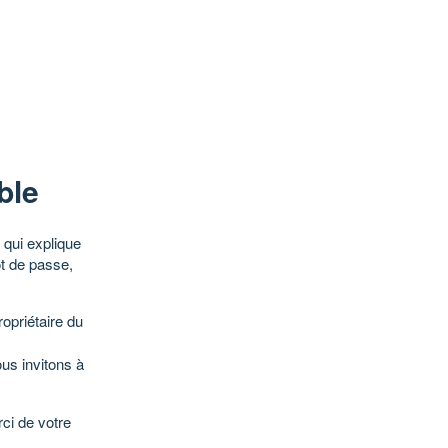
ble
qui explique
ot de passe,
opriétaire du
ous invitons à
ci de votre