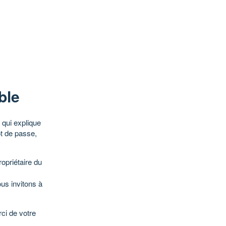
ble
qui explique
ot de passe,
opriétaire du
ous invitons à
ci de votre