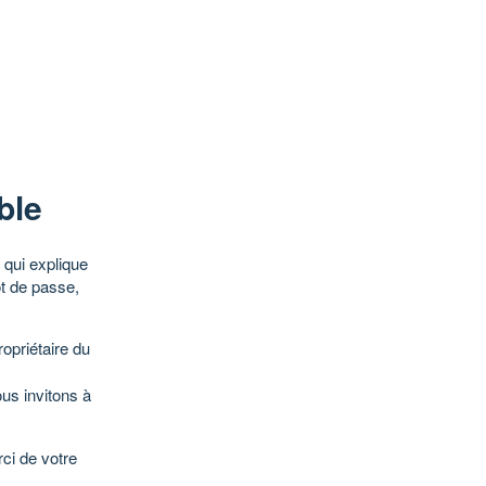
ble
qui explique
ot de passe,
opriétaire du
ous invitons à
ci de votre