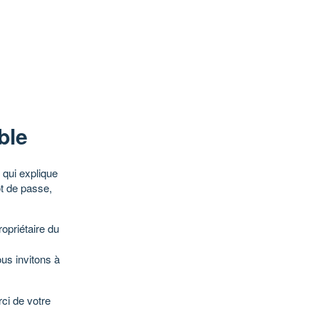
ble
qui explique
ot de passe,
opriétaire du
ous invitons à
ci de votre