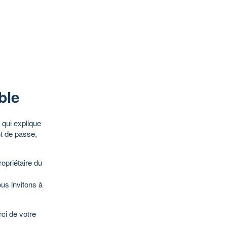
ble
qui explique
ot de passe,
opriétaire du
ous invitons à
ci de votre