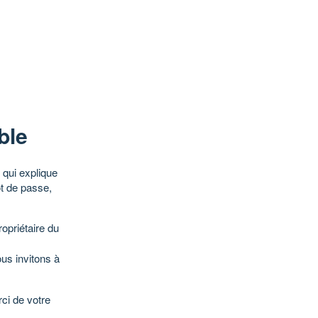
ble
qui explique
ot de passe,
opriétaire du
ous invitons à
ci de votre