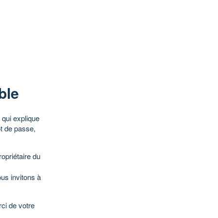
ble
qui explique
ot de passe,
opriétaire du
ous invitons à
ci de votre