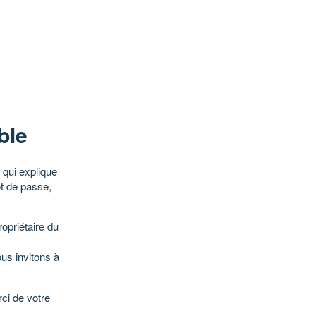
ble
qui explique
ot de passe,
opriétaire du
ous invitons à
ci de votre