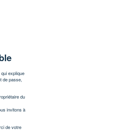
ble
qui explique
ot de passe,
opriétaire du
ous invitons à
ci de votre