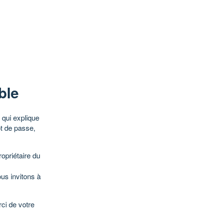
ble
qui explique
ot de passe,
opriétaire du
ous invitons à
ci de votre