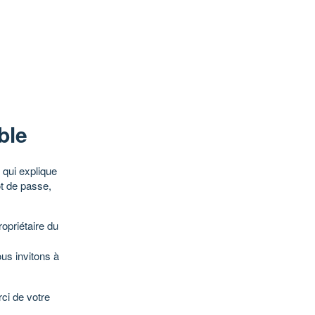
ble
qui explique
ot de passe,
opriétaire du
ous invitons à
ci de votre