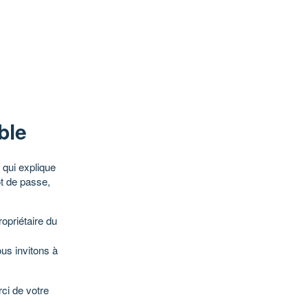
ble
qui explique
ot de passe,
opriétaire du
ous invitons à
ci de votre