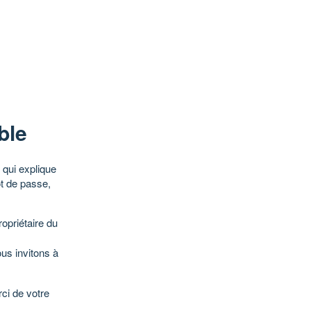
ble
qui explique
ot de passe,
opriétaire du
ous invitons à
ci de votre