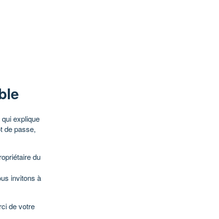
ble
qui explique
ot de passe,
opriétaire du
ous invitons à
ci de votre