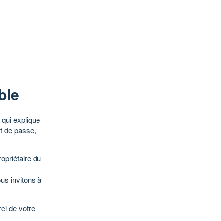
ble
qui explique
ot de passe,
opriétaire du
ous invitons à
ci de votre