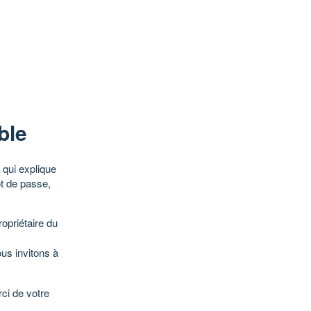
ble
qui explique
ot de passe,
opriétaire du
ous invitons à
ci de votre