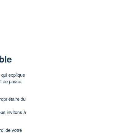
ble
qui explique
ot de passe,
opriétaire du
ous invitons à
ci de votre