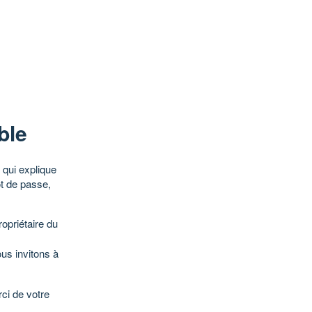
ble
qui explique
ot de passe,
opriétaire du
ous invitons à
ci de votre