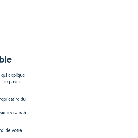
ble
qui explique
ot de passe,
opriétaire du
ous invitons à
ci de votre