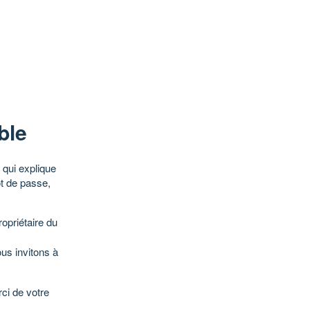
ble
qui explique
ot de passe,
opriétaire du
ous invitons à
ci de votre