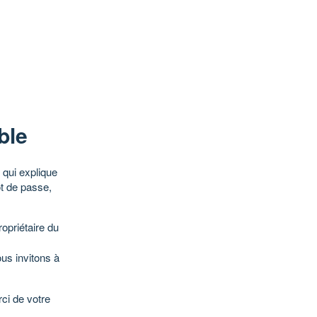
ble
qui explique
ot de passe,
opriétaire du
ous invitons à
ci de votre