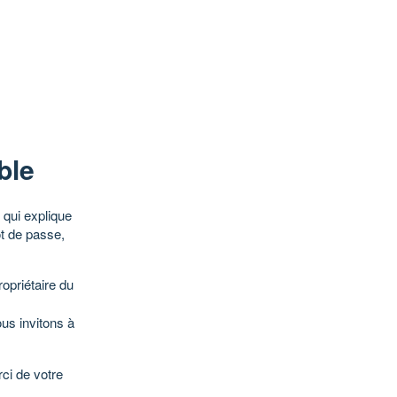
ble
qui explique
ot de passe,
opriétaire du
ous invitons à
ci de votre