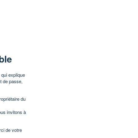
ble
qui explique
ot de passe,
opriétaire du
ous invitons à
ci de votre