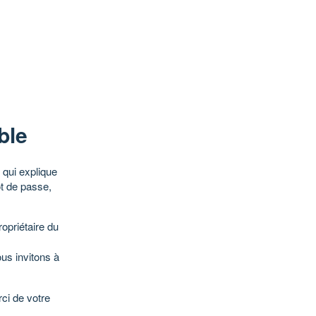
ble
qui explique
ot de passe,
opriétaire du
ous invitons à
ci de votre