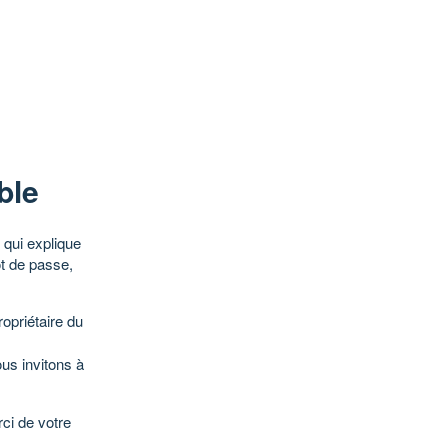
ble
qui explique
ot de passe,
opriétaire du
ous invitons à
ci de votre