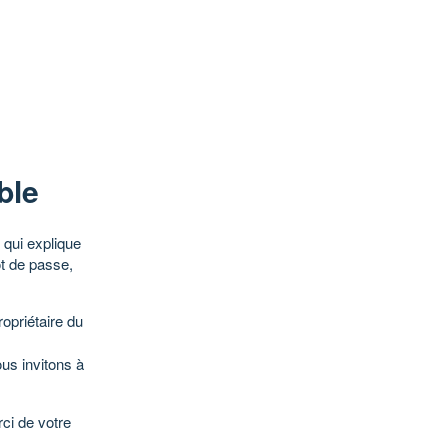
ble
qui explique
ot de passe,
opriétaire du
ous invitons à
ci de votre