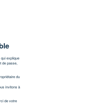
ble
qui explique
ot de passe,
opriétaire du
ous invitons à
ci de votre