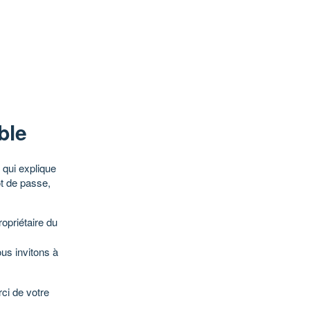
ble
qui explique
ot de passe,
opriétaire du
ous invitons à
ci de votre