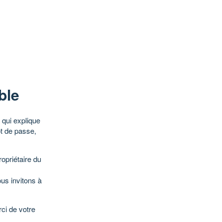
ble
qui explique
ot de passe,
opriétaire du
ous invitons à
ci de votre