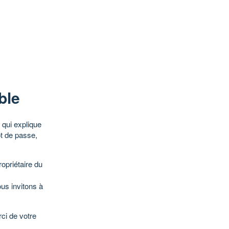
ble
qui explique
ot de passe,
opriétaire du
ous invitons à
ci de votre