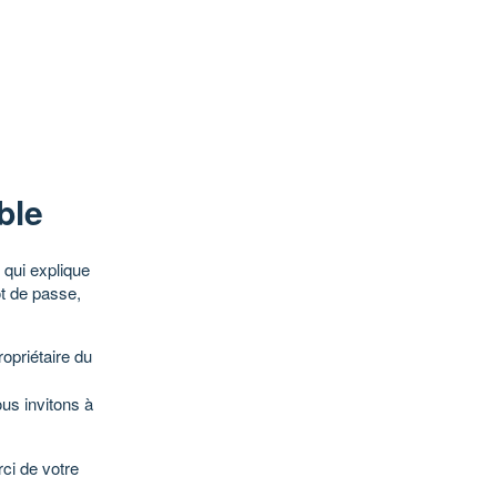
ble
qui explique
ot de passe,
opriétaire du
ous invitons à
ci de votre