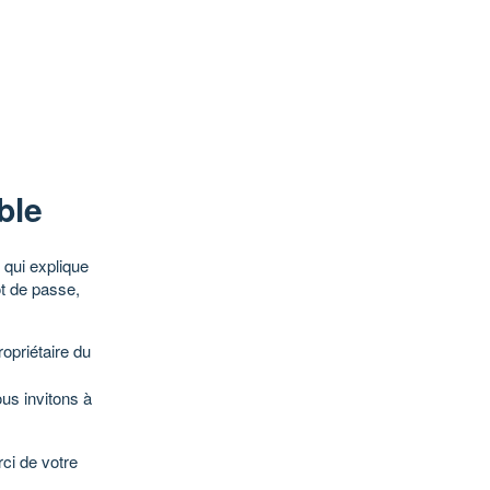
ble
qui explique
ot de passe,
opriétaire du
ous invitons à
ci de votre